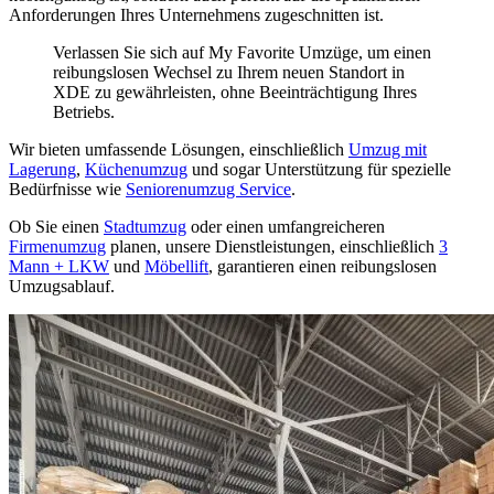
Anforderungen Ihres Unternehmens zugeschnitten ist.
Verlassen Sie sich auf My Favorite Umzüge, um einen
reibungslosen Wechsel zu Ihrem neuen Standort in
XDE zu gewährleisten, ohne Beeinträchtigung Ihres
Betriebs.
Wir bieten umfassende Lösungen, einschließlich
Umzug mit
Lagerung
,
Küchenumzug
und sogar Unterstützung für spezielle
Bedürfnisse wie
Seniorenumzug Service
.
Ob Sie einen
Stadtumzug
oder einen umfangreicheren
Firmenumzug
planen, unsere Dienstleistungen, einschließlich
3
Mann + LKW
und
Möbellift
, garantieren einen reibungslosen
Umzugsablauf.